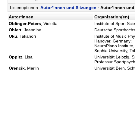
Listenoptionen:
Autor*innen und Sitzungen
·
Autor*innen und 
Autor*innen
Organisation(en)
Oblinger-Peters
, Violetta
Institute of Sport Sci
Ohlert
, Jeannine
Deutsche Sporthochs
Oku
, Takanori
Institute of Music Ph
Hanover, Germany;
NeuroPiano Institute,
Sophia University, T
Oppitz
, Lisa
Universität Leipzig, 
Professur Sportpsych
Örencik
, Merlin
Universität Bern, Sc