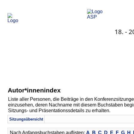
18. - 
Autor*innenindex
Liste aller Personen, die Beiträge in den Konferenzsitzunge
einzusehen, deren Nachname mit diesem Buchstaben beginn
Sitzungs- und Präsentationssdetails zu erhalten.
Sitzungsübersicht
Nach Anfangsbuchstaben auflisten:
A
B
C
D
E
F
G
H