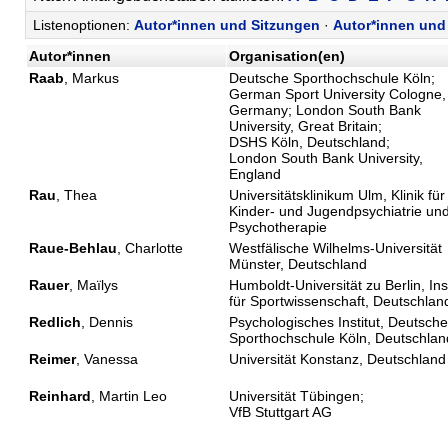
Listenoptionen:
Autor*innen und Sitzungen
·
Autor*innen und 
Autor*innen
Organisation(en)
Raab
, Markus
Deutsche Sporthochschule Köln;
German Sport University Cologne,
Germany; London South Bank
University, Great Britain;
DSHS Köln, Deutschland;
London South Bank University,
England
Rau
, Thea
Universitätsklinikum Ulm, Klinik für
Kinder- und Jugendpsychiatrie un
Psychotherapie
Raue-Behlau
, Charlotte
Westfälische Wilhelms-Universität
Münster, Deutschland
Rauer
, Maïlys
Humboldt-Universität zu Berlin, Inst
für Sportwissenschaft, Deutschlan
Redlich
, Dennis
Psychologisches Institut, Deutsche
Sporthochschule Köln, Deutschlan
Reimer
, Vanessa
Universität Konstanz, Deutschland
Reinhard
, Martin Leo
Universität Tübingen;
VfB Stuttgart AG