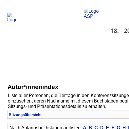
18. - 
Autor*innenindex
Liste aller Personen, die Beiträge in den Konferenzsitzunge
einzusehen, deren Nachname mit diesem Buchstaben beginn
Sitzungs- und Präsentationssdetails zu erhalten.
Sitzungsübersicht
Nach Anfangsbuchstaben auflisten:
A
B
C
D
E
F
G
H