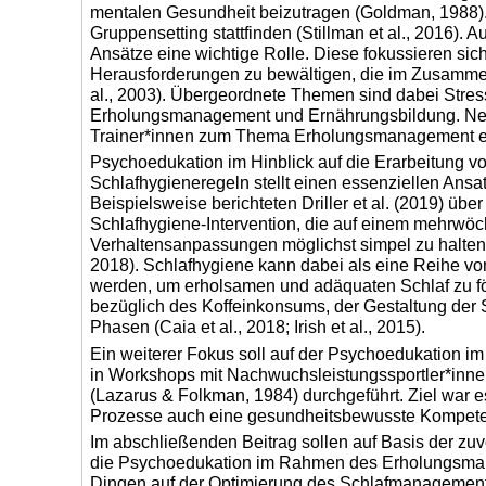
mentalen Gesundheit beizutragen (Goldman, 1988)
Gruppensetting stattfinden (Stillman et al., 2016)
Ansätze eine wichtige Rolle. Diese fokussieren sich
Herausforderungen zu bewältigen, die im Zusammenh
al., 2003). Übergeordnete Themen sind dabei Stre
Erholungsmanagement und Ernährungsbildung. Neben 
Trainer*innen zum Thema Erholungsmanagement ein
Psychoedukation im Hinblick auf die Erarbeitung v
Schlafhygieneregeln stellt einen essenziellen Ansatz
Beispielsweise berichteten Driller et al. (2019) übe
Schlafhygiene-Intervention, die auf einem mehrwöchi
Verhaltensanpassungen möglichst simpel zu halten, d
2018). Schlafhygiene kann dabei als eine Reihe 
werden, um erholsamen und adäquaten Schlaf zu för
bezüglich des Koffeinkonsums, der Gestaltung der
Phasen (Caia et al., 2018; Irish et al., 2015).
Ein weiterer Fokus soll auf der Psychoedukation im
in Workshops mit Nachwuchsleistungssportler*innen
(Lazarus & Folkman, 1984) durchgeführt. Ziel war 
Prozesse auch eine gesundheitsbewusste Kompeten
Im abschließenden Beitrag sollen auf Basis der zuv
die Psychoedukation im Rahmen des Erholungsmanag
Dingen auf der Optimierung des Schlafmanagement