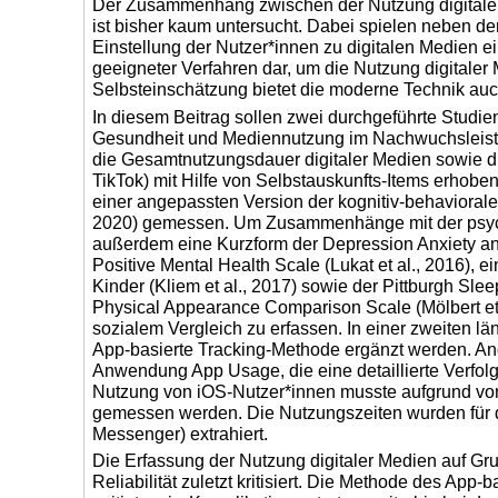
Der Zusammenhang zwischen der Nutzung digitale
ist bisher kaum untersucht. Dabei spielen neben d
Einstellung der Nutzer*innen zu digitalen Medien e
geeigneter Verfahren dar, um die Nutzung digitaler
Selbsteinschätzung bietet die moderne Technik auc
In diesem Beitrag sollen zwei durchgeführte Stu
Gesundheit und Mediennutzung im Nachwuchsleistun
die Gesamtnutzungsdauer digitaler Medien sowie di
TikTok) mit Hilfe von Selbstauskunfts-Items erhob
einer angepassten Version der kognitiv-behaviorale
2020) gemessen. Um Zusammenhänge mit der psych
außerdem eine Kurzform der Depression Anxiety and
Positive Mental Health Scale (Lukat et al., 2016), 
Kinder (Kliem et al., 2017) sowie der Pittburgh Sle
Physical Appearance Comparison Scale (Mölbert et
sozialem Vergleich zu erfassen. In einer zweiten lä
App-basierte Tracking-Methode ergänzt werden. And
Anwendung App Usage, die eine detaillierte Verfo
Nutzung von iOS-Nutzer*innen musste aufgrund von
gemessen werden. Die Nutzungszeiten wurden für d
Messenger) extrahiert.
Die Erfassung der Nutzung digitaler Medien auf G
Reliabilität zuletzt kritisiert. Die Methode des App