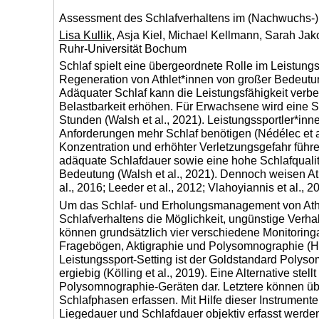
Assessment des Schlafverhaltens im (Nachwuchs-)
Lisa Kullik
, Asja Kiel, Michael Kellmann, Sarah Ja
Ruhr-Universität Bochum
Schlaf spielt eine übergeordnete Rolle im Leistungss
Regeneration von Athlet*innen von großer Bedeutung i
Adäquater Schlaf kann die Leistungsfähigkeit verb
Belastbarkeit erhöhen. Für Erwachsene wird eine S
Stunden (Walsh et al., 2021). Leistungssportler*i
Anforderungen mehr Schlaf benötigen (Nédélec et a
Konzentration und erhöhter Verletzungsgefahr führe
adäquate Schlafdauer sowie eine hohe Schlafquali
Bedeutung (Walsh et al., 2021). Dennoch weisen Athl
al., 2016; Leeder et al., 2012; Vlahoyiannis et al., 2
Um das Schlaf- und Erholungsmanagement von Athlet
Schlafverhaltens die Möglichkeit, ungünstige Verh
können grundsätzlich vier verschiedene Monitoringa
Fragebögen, Aktigraphie und Polysomnographie (Hof 
Leistungssport-Setting ist der Goldstandard Poly
ergiebig (Kölling et al., 2019). Eine Alternative s
Polysomnographie-Geräten dar. Letztere können üb
Schlafphasen erfassen. Mit Hilfe dieser Instrument
Liegedauer und Schlafdauer objektiv erfasst werde