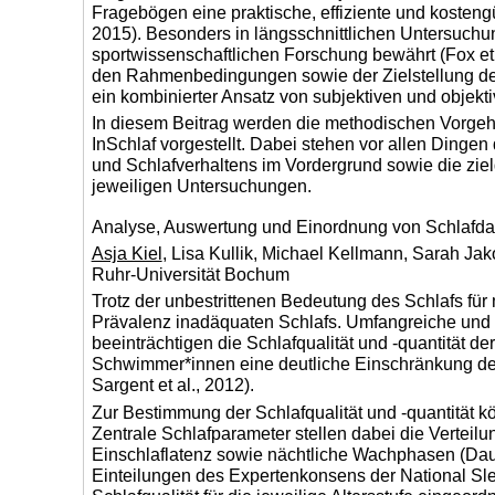
Fragebögen eine praktische, effiziente und kostengü
2015). Besonders in längsschnittlichen Untersuchu
sportwissenschaftlichen Forschung bewährt (Fox et 
den Rahmenbedingungen sowie der Zielstellung des M
ein kombinierter Ansatz von subjektiven und objekt
In diesem Beitrag werden die methodischen Vorge
InSchlaf vorgestellt. Dabei stehen vor allen Ding
und Schlafverhaltens im Vordergrund sowie die z
jeweiligen Untersuchungen.
Analyse, Auswertung und Einordnung von Schlafda
Asja Kiel
, Lisa Kullik, Michael Kellmann, Sarah Ja
Ruhr-Universität Bochum
Trotz der unbestrittenen Bedeutung des Schlafs für
Prävalenz inadäquaten Schlafs. Umfangreiche und e
beeinträchtigen die Schlafqualität und -quantität der
Schwimmer*innen eine deutliche Einschränkung der
Sargent et al., 2012).
Zur Bestimmung der Schlafqualität und -quantität 
Zentrale Schlafparameter stellen dabei die Verteilu
Einschlaflatenz sowie nächtliche Wachphasen (Daue
Einteilungen des Expertenkonsens der National Sl