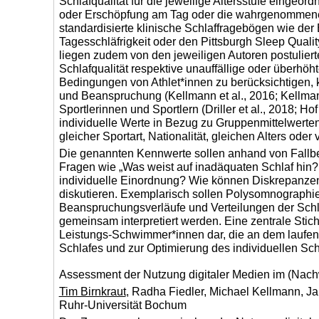
Schlafqualität für die jeweilige Altersstufe eingeo
oder Erschöpfung am Tag oder die wahrgenommene E
standardisierte klinische Schlaffragebögen wie der
Tagesschläfrigkeit oder den Pittsburgh Sleep Qualit
liegen zudem von den jeweiligen Autoren postulierte 
Schlafqualität respektive unauffällige oder überhö
Bedingungen von Athlet*innen zu berücksichtigen, 
und Beanspruchung (Kellmann et al., 2016; Kellma
Sportlerinnen und Sportlern (Driller et al., 2018; 
individuelle Werte in Bezug zu Gruppenmittelwerte
gleicher Sportart, Nationalität, gleichen Alters od
Die genannten Kennwerte sollen anhand von Fallbe
Fragen wie „Was weist auf inadäquaten Schlaf hin
individuelle Einordnung? Wie können Diskrepanzen
diskutieren. Exemplarisch sollen Polysomnographie
Beanspruchungsverläufe und Verteilungen der Schl
gemeinsam interpretiert werden. Eine zentrale Stic
Leistungs-Schwimmer*innen dar, die an dem laufen
Schlafes und zur Optimierung des individuellen 
Assessment der Nutzung digitaler Medien im (Nach
Tim Birnkraut
, Radha Fiedler, Michael Kellmann, J
Ruhr-Universität Bochum