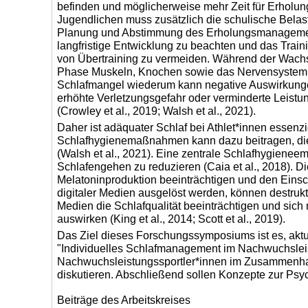
befinden und möglicherweise mehr Zeit für Erholung
Jugendlichen muss zusätzlich die schulische Belastu
Planung und Abstimmung des Erholungsmanagements 
langfristige Entwicklung zu beachten und das Tra
von Übertraining zu vermeiden. Während der Wach
Phase Muskeln, Knochen sowie das Nervensystem ad
Schlafmangel wiederum kann negative Auswirkung
erhöhte Verletzungsgefahr oder verminderte Leistu
(Crowley et al., 2019; Walsh et al., 2021).
Daher ist adäquater Schlaf bei Athlet*innen essenz
Schlafhygienemaßnahmen kann dazu beitragen, die 
(Walsh et al., 2021). Eine zentrale Schlafhygienee
Schlafengehen zu reduzieren (Caia et al., 2018). D
Melatoninproduktion beeinträchtigen und den Einsc
digitaler Medien ausgelöst werden, können destrukt
Medien die Schlafqualität beeinträchtigen und si
auswirken (King et al., 2014; Scott et al., 2019).
Das Ziel dieses Forschungssymposiums ist es, ak
"Individuelles Schlafmanagement im Nachwuchsleist
Nachwuchsleistungssportler*innen im Zusammenhan
diskutieren. Abschließend sollen Konzepte zur Psyc
Beiträge des Arbeitskreises