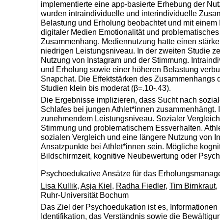
implementierte eine app-basierte Erhebung der Nu
wurden intraindividuelle und interindividuelle Z
Belastung und Erholung beobachtet und mit einem M
digitaler Medien Emotionalität und problematisches
Zusammenhang. Mediennutzung hatte einen stärkere
niedrigen Leistungsniveau. In der zweiten Studie z
Nutzung von Instagram und der Stimmung. Intraindi
und Erholung sowie einer höheren Belastung verbun
Snapchat. Die Effektstärken des Zusammenhangs d
Studien klein bis moderat (β=.10-.43).
Die Ergebnisse implizieren, dass Sucht nach sozia
Schlafes bei jungen Athlet*innen zusammenhängt. In
zunehmendem Leistungsniveau. Sozialer Vergleich 
Stimmung und problematischem Essverhalten. Athle
sozialen Vergleich und eine längere Nutzung von In
Ansatzpunkte bei Athlet*innen sein. Mögliche kogni
Bildschirmzeit, kognitive Neubewertung oder Psyc
Psychoedukative Ansätze für das Erholungsmanage
Lisa Kullik
,
Asja Kiel
,
Radha Fiedler
,
Tim Birnkraut
,
Ruhr-Universität Bochum
Das Ziel der Psychoedukation ist es, Informatione
Identifikation, das Verständnis sowie die Bewälti