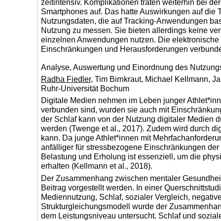
zeitintensiv. Komplikationen traten weiterhin bei 
Smartphones auf. Das hatte Auswirkungen auf die T
Nutzungsdaten, die auf Tracking-Anwendungen basie
Nutzung zu messen. Sie bieten allerdings keine vert
einzelnen Anwendungen nutzen. Die elektronische Me
Einschränkungen und Herausforderungen verbund
Analyse, Auswertung und Einordnung des Nutzungsv
Radha Fiedler
, Tim Birnkraut, Michael Kellmann, J
Ruhr-Universität Bochum
Digitale Medien nehmen im Leben junger Athlet*innen
verbunden sind, wurden sie auch mit Einschränkun
der Schlaf kann von der Nutzung digitaler Medien d
werden (Twenge et al., 2017). Zudem wird durch dig
kann. Da junge Athlet*innen mit Mehrfachanforderung
anfälliger für stressbezogene Einschränkungen der 
Belastung und Erholung ist essenziell, um die phys
erhalten (Kellmann et al., 2018).
Der Zusammenhang zwischen mentaler Gesundheit 
Beitrag vorgestellt werden. In einer Querschnittstu
Mediennutzung, Schlaf, sozialer Vergleich, negativ
Strukturgleichungsmodell wurde der Zusammenhang d
dem Leistungsniveau untersucht. Schlaf und sozial