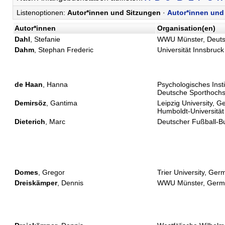
Listenoptionen:
Autor*innen und Sitzungen
·
Autor*innen und 
Autor*innen
Organisation(en)
Dahl
, Stefanie
WWU Münster, Deuts
Dahm
, Stephan Frederic
Universität Innsbruck
de Haan
, Hanna
Psychologisches Insti
Deutsche Sporthochs
Demirsöz
, Gantima
Leipzig University, 
Humboldt-Universität 
Dieterich
, Marc
Deutscher Fußball-B
Domes
, Gregor
Trier University, Ge
Dreiskämper
, Dennis
WWU Münster, Germ