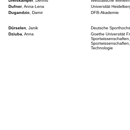
Dreiskämper
, Dennis
Westfälische Wilhelm
Dufner
, Anna-Lena
Universität Heidelbe
Dugandzic
, Damir
DFB-Akademie
Dürselen
, Janik
Deutsche Sporthochs
Dziuba
, Anna
Goethe Universität Fra
Sportwissenschaften, 
Sportwissenschaften, 
Technologie