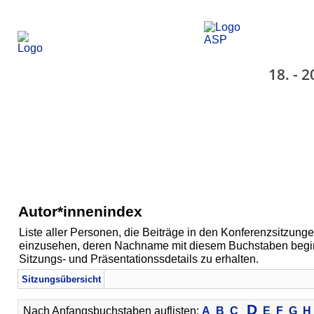
18. - 
Autor*innenindex
Liste aller Personen, die Beiträge in den Konferenzsitzunge
einzusehen, deren Nachname mit diesem Buchstaben beginn
Sitzungs- und Präsentationssdetails zu erhalten.
Sitzungsübersicht
D
Nach Anfangsbuchstaben auflisten:
A
B
C
E
F
G
H