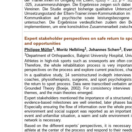
der Trainer:innen im Umgang mit Eltern,
r
(285) = .15,
p
= .0
.025, zusammenzuhängen. Die Ergebnisse zeigen sich dabei sow
Vereinen. Die Studie ergänzt bisherige qualitative Untersuc
Umsetzungsstand der Eltern-Trainer:innen-Kommunikation im N
Kommunikation auf psychische sowie leistungsbezogene 
untersuchen. Die Ergebnisse verdeutlichen zudem den Be
implementieren, um eine konstruktive Zusammenarbeit zwischen
Expert stakeholder perspectives on safe return to sp
and opportunities
1
1
1
Philippe Müller
, Moritz Helbling
, Johannes Scherr
, Eve
1
Department of Orthopaedics, Balgrist University Hospital, Univ
Athletes in high-risk sports such as snowsports are often conf
Therefore, the whole rehabilitation process is very importa
perspectives on the process and explore current practices, chal
In a qualitative study, 14 semistructured in-depth interviews
coaches, physiotherapists, surgeons, and sport psychologists
the return to sport process. Data were transcribed verbatim a
Grounded Theory (Boeije, 2002). For consistency interviews
themes, and the main theories emerged.
Expert stakeholders mentioned the importance of a structured 
evidence-based milestones are well oriented, later phases ba
Especially ensuring the flow of information over the whole proc
environment and social support was reported as an important fa
event and unfamiliar situation, a warm and safe environment i
network is necessary.
Based on the different experts' perspectives, it is necessary 
athlete at the center of the process and respond to their need