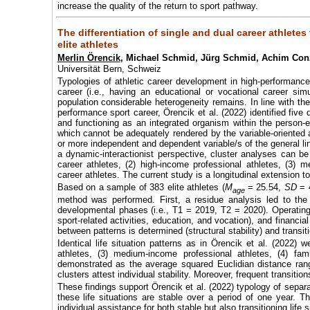
increase the quality of the return to sport pathway.
The differentiation of single and dual career athletes f
elite athletes
Merlin Örencik
, Michael Schmid, Jürg Schmid, Achim Co
Universität Bern, Schweiz
Typologies of athletic career development in high-performance
career (i.e., having an educational or vocational career sim
population considerable heterogeneity remains. In line with th
performance sport career, Örencik et al. (2022) identified five
and functioning as an integrated organism within the person-
which cannot be adequately rendered by the variable-oriented 
or more independent and dependent variable/s of the general 
a dynamic-interactionist perspective, cluster analyses can be
career athletes, (2) high-income professional athletes, (3) m
career athletes. The current study is a longitudinal extension t
Based on a sample of 383 elite athletes (
M
= 25.54,
SD
= 4
age
method was performed. First, a residue analysis led to th
developmental phases (i.e., T1 = 2019, T2 = 2020). Operating 
sport-related activities, education, and vocation), and financia
between patterns is determined (structural stability) and transitio
Identical life situation patterns as in Örencik et al. (2022)
athletes, (3) medium-income professional athletes, (4) fami
demonstrated as the average squared Euclidian distance range
clusters attest individual stability. Moreover, frequent transiti
These findings support Örencik et al. (2022) typology of separa
these life situations are stable over a period of one year. T
individual assistance for both stable but also transitioning life si