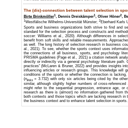
The (dis)-connection between talent selection in spor
1
1
2
Birte Brinkmöller
, Dennis Dreiskämper
, Oliver Höner
, B
1
2
Westfälische Wilhelms-Universität Münster;
Eberhard Karls U
Sports and business organizations both strive to find and se
standard for the selection process and constructs and methods
soccer: Williams et al., 2020). Although differences in sele
benefit from soft skills and reliable measurements. Approache
as well. The long history of selection research in business coul
al., 2021). To see, whether the sports context uses informati
the connections of all business, sports, and psychology li
PRISMA guidelines (Page et al., 2021) a citation network ana
directly or indirectly via a general psychology literature path.
practices” (McLaren & Bruner, 2022) and provides insights in
influencing articles or research groups. This knowledge will 
conditions of the sports or whether the connection is lacking, l
(
n
= 3.732) with only six articles being cited by the oth
links
similar, although slightly higher numbers of cross-reference
might refer to the sequential progression, entrance age, or c
research as there is (almost) no information gathered from th
both contexts and those topics which are lacking research in t
the business context and to enhance talent selection in sports.