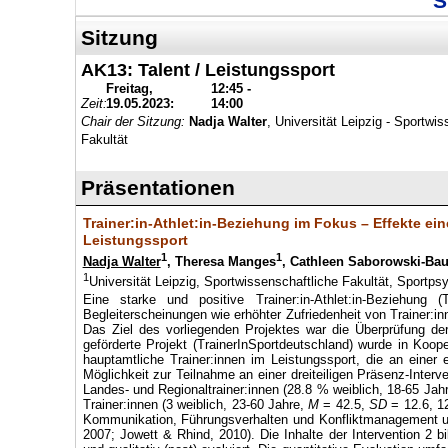
S
Sitzung
AK13: Talent / Leistungssport
Freitag,
12:45 -
Zeit:
19.05.2023:
14:00
Chair der Sitzung:
Nadja Walter
, Universität Leipzig - Sportwi
Fakultät
Präsentationen
Trainer:in-Athlet:in-Beziehung im Fokus – Effekte eine
Leistungssport
1
1
Nadja Walter
, Theresa Manges
, Cathleen Saborowski-Ba
1
Universität Leipzig, Sportwissenschaftliche Fakultät, Sportps
Eine starke und positive Trainer:in-Athlet:in-Beziehung 
Begleiterscheinungen wie erhöhter Zufriedenheit von Trainer:
Das Ziel des vorliegenden Projektes war die Überprüfung d
geförderte Projekt (TrainerInSportdeutschland) wurde in Koo
hauptamtliche Trainer:innen im Leistungssport, die an einer 
Möglichkeit zur Teilnahme an einer dreiteiligen Präsenz-Interv
Landes- und Regionaltrainer:innen (28.8 % weiblich, 18-65 Jah
Trainer:innen (3 weiblich, 23-60 Jahre,
M
= 42.5,
SD
= 12.6, 12
Kommunikation, Führungsverhalten und Konfliktmanagement 
2007; Jowett & Rhind, 2010). Die Inhalte der Intervention 2 b