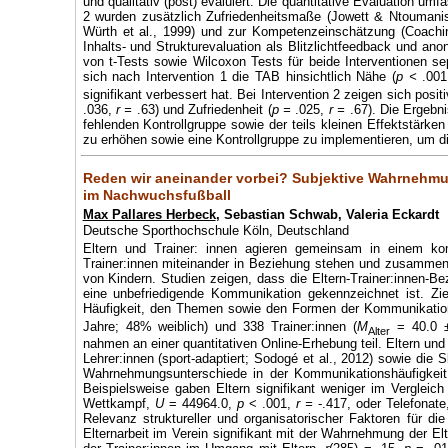
und qualitativ (post) evaluiert. Die quantitative Evaluation um
2 wurden zusätzlich Zufriedenheitsmaße (Jowett & Ntoumani
Würth et al., 1999) und zur Kompetenzeinschätzung (Coachin
Inhalts- und Strukturevaluation als Blitzlichtfeedback und ano
von t-Tests sowie Wilcoxon Tests für beide Interventionen s
sich nach Intervention 1 die TAB hinsichtlich Nähe (
p <
.00
signifikant verbessert hat. Bei Intervention 2 zeigen sich pos
.036,
r =
.63) und Zufriedenheit (
p =
.025,
r =
.67). Die Ergebni
fehlenden Kontrollgruppe sowie der teils kleinen Effektstärken v
zu erhöhen sowie eine Kontrollgruppe zu implementieren, um d
Reden wir aneinander vorbei? Subjektive Wahrnehmu
im Nachwuchsfußball
Max Pallares Herbeck
, Sebastian Schwab, Valeria Eckardt
Deutsche Sporthochschule Köln, Deutschland
Eltern und Trainer: innen agieren gemeinsam in einem k
Trainer:innen miteinander in Beziehung stehen und zusammena
von Kindern. Studien zeigen, dass die Eltern-Trainer:innen-B
eine unbefriedigende Kommunikation gekennzeichnet ist. Zi
Häufigkeit, den Themen sowie den Formen der Kommunikation 
Jahre; 48% weiblich) und 338 Trainer:innen (
M
= 40.0 ±
Alter
nahmen an einer quantitativen Online-Erhebung teil. Eltern un
Lehrer:innen (sport-adaptiert; Sodogé et al., 2012) sowie die 
Wahrnehmungsunterschiede in der Kommunikationshäufigkeit z
Beispielsweise gaben Eltern signifikant weniger im Vergleic
Wettkampf,
U
= 44964.0,
p
< .001,
r =
-.417, oder Telefonat
Relevanz struktureller und organisatorischer Faktoren für d
Elternarbeit im Verein signifikant mit der Wahrnehmung der El