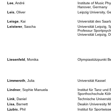
Lee
, André
Institute of Music Ph
Hanover, Germany
Leis
, Oliver
Leipzig University, 
Leisge
, Kai
Universität des Saar
Leisterer
, Sascha
Universität Leipzig, 
Professur Sportpsych
Universität Leipzig, 
Liesenfeld
, Monika
Olympiastützpunkt Be
Limmeroth
, Julia
Universität Kassel
Lindner
, Sophie Manuela
Institut für Tanz un
Sporthochschule Köl
Link
, Daniel
Technische Universi
Lisa
, Barnett
Deakin Univeresity M
Ljubic
, Phil
Institut für Sportwis