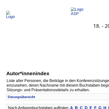
18. - 
Autor*innenindex
Liste aller Personen, die Beiträge in den Konferenzsitzunge
einzusehen, deren Nachname mit diesem Buchstaben beginn
Sitzungs- und Präsentationssdetails zu erhalten.
Sitzungsübersicht
Nach Anfangsbuchstaben auflisten:
A
B
C
D
E
F
G
H