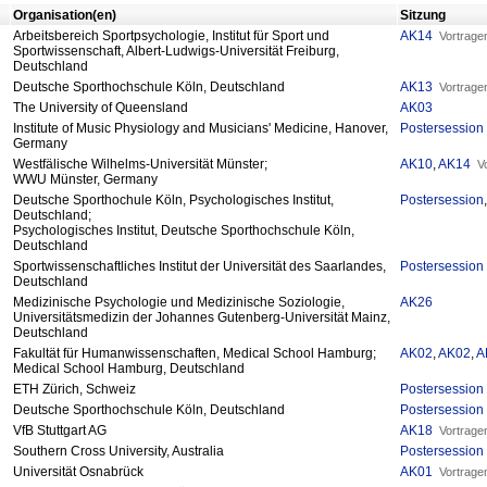
Organisation(en)
Sitzung
Arbeitsbereich Sportpsychologie, Institut für Sport und
AK14
Vortrage
Sportwissenschaft, Albert-Ludwigs-Universität Freiburg,
Deutschland
Deutsche Sporthochschule Köln, Deutschland
AK13
Vortrage
The University of Queensland
AK03
Institute of Music Physiology and Musicians' Medicine, Hanover,
Postersession
Germany
Westfälische Wilhelms-Universität Münster;
AK10
,
AK14
V
WWU Münster, Germany
Deutsche Sporthochule Köln, Psychologisches Institut,
Postersession
Deutschland;
Psychologisches Institut, Deutsche Sporthochschule Köln,
Deutschland
Sportwissenschaftliches Institut der Universität des Saarlandes,
Postersession
Deutschland
Medizinische Psychologie und Medizinische Soziologie,
AK26
Universitätsmedizin der Johannes Gutenberg-Universität Mainz,
Deutschland
Fakultät für Humanwissenschaften, Medical School Hamburg;
AK02
,
AK02
,
A
Medical School Hamburg, Deutschland
ETH Zürich, Schweiz
Postersession
Deutsche Sporthochschule Köln, Deutschland
Postersession
VfB Stuttgart AG
AK18
Vortrage
Southern Cross University, Australia
Postersession
Universität Osnabrück
AK01
Vortrage