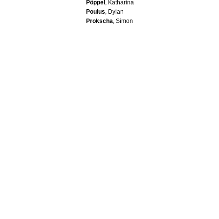
Pöppel
, Katharina
Poulus
, Dylan
Prokscha
, Simon