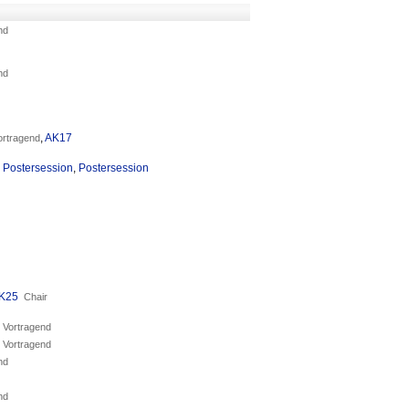
nd
nd
,
AK17
ortragend
,
Postersession
,
Postersession
K25
Chair
Vortragend
Vortragend
nd
nd