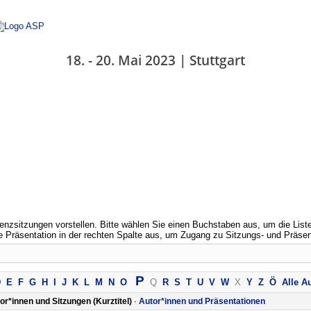
18. - 20. Mai 2023 | Stuttgart
erenzsitzungen vorstellen. Bitte wählen Sie einen Buchstaben aus, um die Li
 Präsentation in der rechten Spalte aus, um Zugang zu Sitzungs- und Präsent
P
D
E
F
G
H
I
J
K
L
M
N
O
Q
R
S
T
U
V
W
X
Y
Z
Ö
Alle A
or*innen und Sitzungen (Kurztitel)
·
Autor*innen und Präsentationen