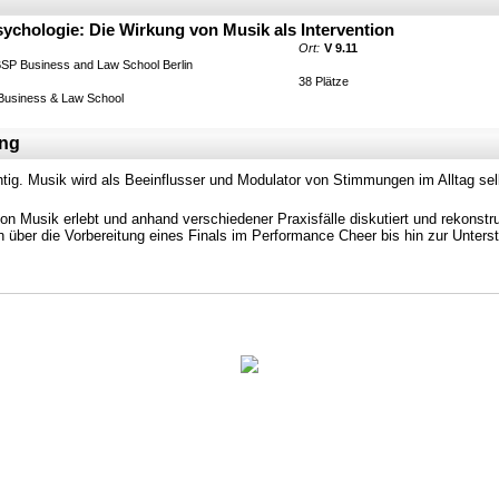
chologie: Die Wirkung von Musik als Intervention
Ort:
V 9.11
BSP Business and Law School Berlin
38 Plätze
Business & Law School
ung
htig. Musik wird als Beeinflusser und Modulator von Stimmungen im Alltag sel
n Musik erlebt und anhand verschiedener Praxisfälle diskutiert und rekonstr
über die Vorbereitung eines Finals im Performance Cheer bis hin zur Unterstu